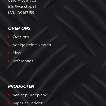
0318 – 576 703
info@vanstep.nl
KVK: 09167159
OVER ONS
Over ons
Veelgestelde vragen
Blog
Referenties
PRODUCTEN
VanStep Treeplank
Imperiaal ladder