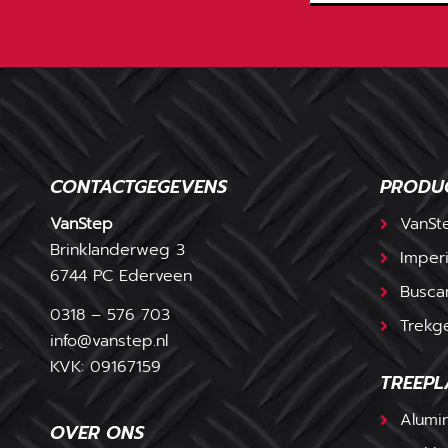
CONTACTGEGEVENS
PRODU
VanStep
VanSt
Brinklanderweg 3
Imperi
6744 PC Ederveen
Busca
0318 – 576 703
Trekg
info@vanstep.nl
KVK: 09167159
TREEPL
Alumi
OVER ONS