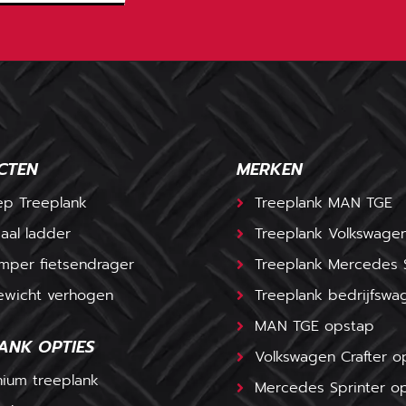
CTEN
MERKEN
ep Treeplank
Treeplank MAN TGE
aal ladder
Treeplank Volkswagen
mper fietsendrager
Treeplank Mercedes S
ewicht verhogen
Treeplank bedrijfswa
MAN TGE opstap
ANK OPTIES
Volkswagen Crafter o
nium treeplank
Mercedes Sprinter o