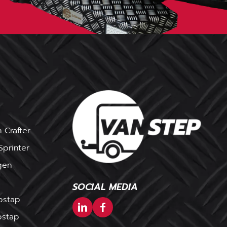
 Crafter
printer
gen
SOCIAL MEDIA
pstap
pstap