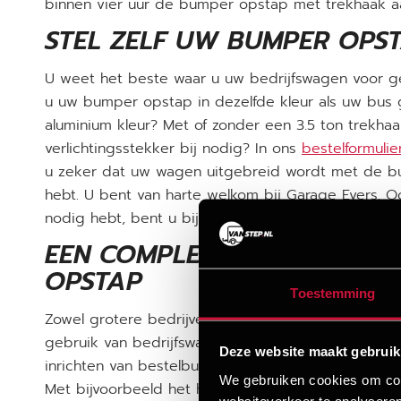
binnen vier uur de bumper opstap met trekhaak a
STEL ZELF UW BUMPER OPS
U weet het beste waar u uw bedrijfswagen voor ge
u uw bumper opstap in dezelfde kleur als uw bus ge
aluminium kleur? Met of zonder een 3.5 ton trekha
verlichtingsstekker bij nodig? In ons
bestelformulie
u zeker dat uw wagen uitgebreid wordt met de b
hebt. U bent van harte welkom bij Garage Evers. 
nodig hebt, bent u bij ons aan het juiste adres!
EEN COMPLETE BEDRIJFSWA
OPSTAP
Toestemming
Zowel grotere bedrijven als eenmanszaken, aannem
gebruik van bedrijfswagens. Bij Garage Evers zijn w
Deze website maakt gebruik
inrichten van bestelbussen zoals de
MAN TGE
,
Volk
We gebruiken cookies om cont
Met bijvoorbeeld het handige Modul Inbouwsyste
websiteverkeer te analyseren