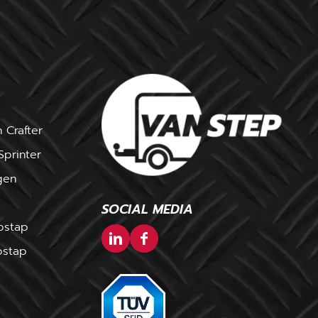
 Crafter
printer
gen
SOCIAL MEDIA
pstap
pstap