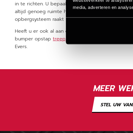
in te richten. U bepaalt zelf hoe de inrichting van 
media, adverteren en analys
altijd genoeg ruimte heeft voor al uw gereedscha
opbergsysteem raakt u uw spullen niet meer kwijt.
Heeft u er ook al aan gedacht om uw bedrijfswag
bumper opstap
treeplank met trekhaak
? Kies dan
Evers.
MEER WER
STEL UW VAN