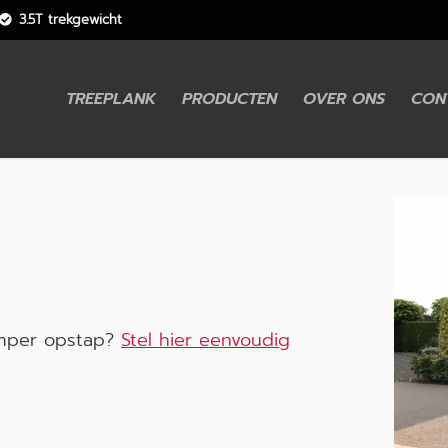
3.5T trekgewicht
TREEPLANK
PRODUCTEN
OVER ONS
CON
umper opstap?
Stel hier eenvoudig