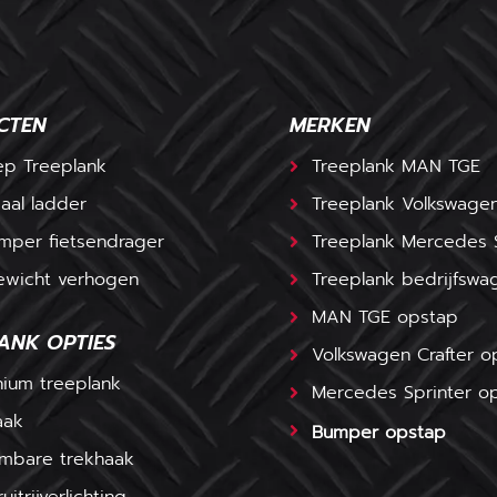
CTEN
MERKEN
ep Treeplank
Treeplank MAN TGE
aal ladder
Treeplank Volkswagen
mper fietsendrager
Treeplank Mercedes S
ewicht verhogen
Treeplank bedrijfswa
MAN TGE opstap
ANK OPTIES
Volkswagen Crafter o
nium treeplank
Mercedes Sprinter o
aak
Bumper opstap
mbare trekhaak
uitrijverlichting