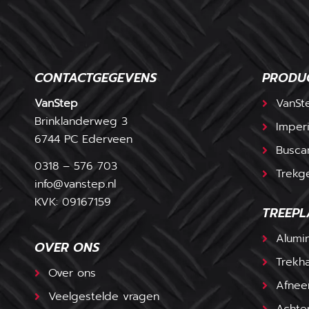
CONTACTGEGEVENS
PRODU
VanStep
VanSt
Brinklanderweg 3
Imperi
6744 PC Ederveen
Busca
0318 – 576 703
Trekg
info@vanstep.nl
KVK: 09167159
TREEPL
Alumi
OVER ONS
Trekh
Over ons
Afnee
Veelgestelde vragen
Achter