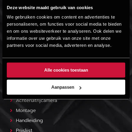
Imperiaal ladder
Deze website maakt gebruik van cookies
Buscamper fietsendrager
We gebruiken cookies om content en advertenties te
Trekgewicht verhogen
personaliseren, om functies voor social media te bieden
en om ons websiteverkeer te analyseren. Ook delen we
TREEPLANK OPTIES
informatie over uw gebruik van onze site met onze
partners voor social media, adverteren en analyse.
Aluminium treeplank
Trekhaak
Afneembare trekhaak
Alle cookies toestaan
Achteruitrijverlichting
Aanpassen
Werkverlichting
Achteruitrijcamera
Montage
Handleiding
Prijslijst